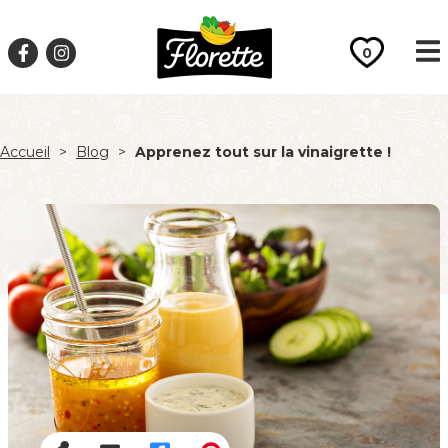
0
Accueil
>
Blog
>
Apprenez tout sur la vinaigrette !