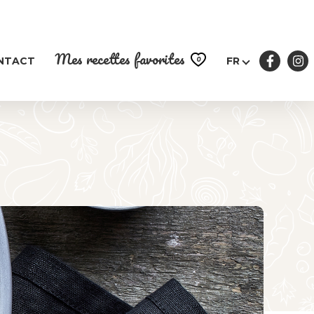
Mes recettes favorites
0
NTACT
FR