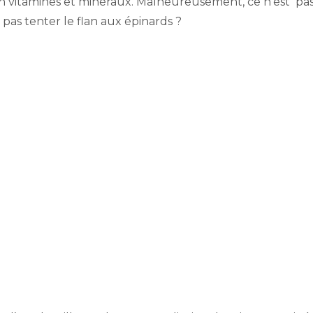
 en vitamines et minéraux. Malheureusement, ce n’est pas 
as tenter le flan aux épinards ?