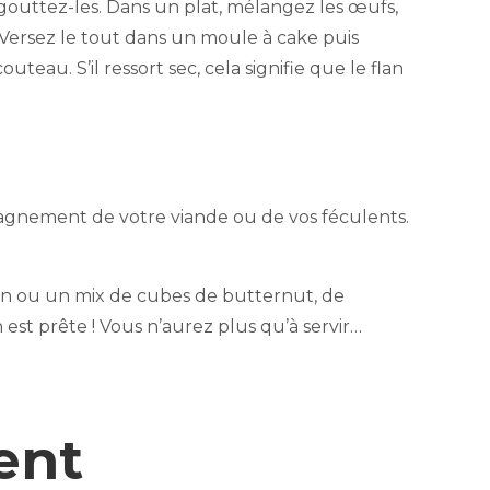
gouttez-les. Dans un plat, mélangez les œufs,
. Versez le tout dans un moule à cake puis
teau. S’il ressort sec, cela signifie que le flan
mpagnement de votre viande ou de vos féculents.
in ou un mix de cubes de butternut, de
st prête ! Vous n’aurez plus qu’à servir…
ent