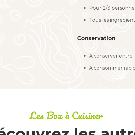
Pour 2/3 personne
Tous les ingrédien
Conservation
A conserver entre +
A consommer rapid
Les Box à Cuisiner
écouvrez les autr