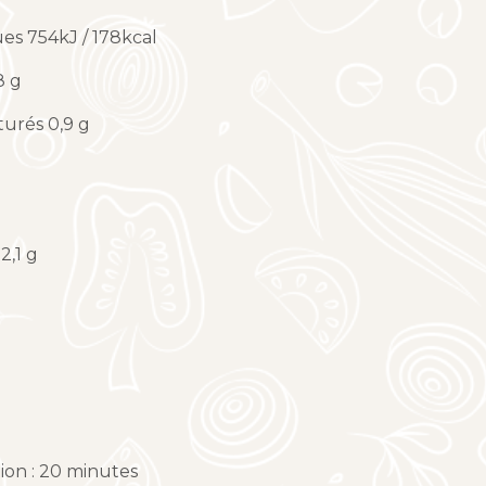
es 754kJ / 178kcal
8 g
turés 0,9 g
2,1 g
ion : 20 minutes