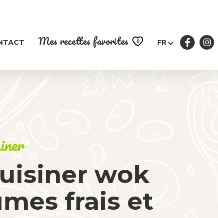
Mes recettes favorites
0
NTACT
FR
siner
cuisiner wok
mes frais et