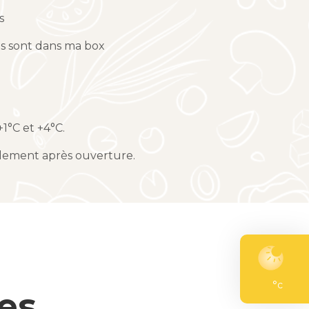
s
ts sont dans ma box
1°C et +4°C.
ement après ouverture.
°c
es