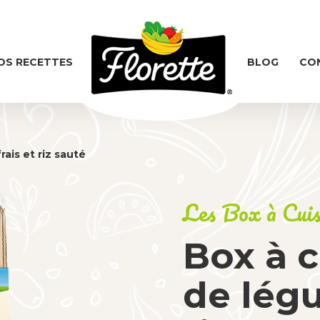
OS RECETTES
BLOG
CO
ais et riz sauté
Les Box à Cui
Box à 
de légu