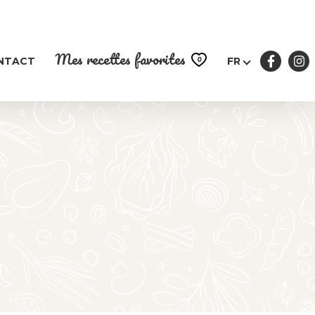
Mes recettes favorites
0
NTACT
FR