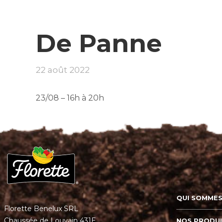
De Panne
22 août 2022
23/08 – 16h à 20h
QUI SOMMES
Florette Benelux SRL
Chaussée de Louvain 431E
NOS PRODU