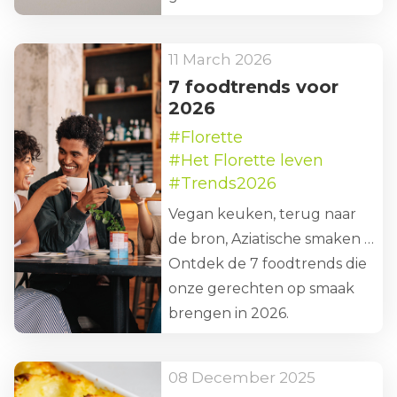
11 March 2026
7 foodtrends voor
2026
#Florette
#Het Florette leven
#Trends2026
Vegan keuken, terug naar
de bron, Aziatische smaken …
Ontdek de 7 foodtrends die
onze gerechten op smaak
brengen in 2026.
08 December 2025