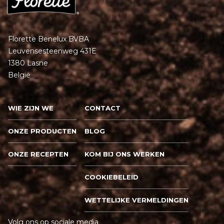
Florette Benelux BVBA
Leuvensesteenweg 431E
1380 Lasne
België
WIE ZIJN WE
CONTACT
ONZE PRODUCTEN
BLOG
ONZE RECEPTEN
KOM BIJ ONS WERKEN
COOKIEBELEID
WETTELIJKE VERMELDINGEN
Volg ons op sociale media