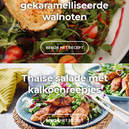
gekaramelliseerde
walnoten
BEKIJK HET RECEPT
Thaise salade met
kalkoenreepjes
BEKIJK HET RECEPT