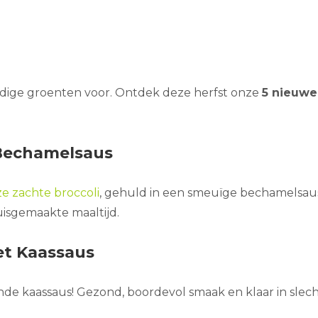
handige groenten voor. Ontdek deze herfst onze
5 nieuwe
 Bechamelsaus
e zachte broccoli
, gehuld in een smeuïge bechamelsaus
huisgemaakte maaltijd.
et Kaassaus
tende kaassaus! Gezond, boordevol smaak en klaar in slec