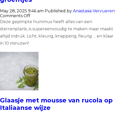
May 28, 2025 9:46 am
Published by
Anastasia Vervueren
on
Comments Off
Onze
Deze gepimpte hummus heeft alles van een
Hummus
sterrenplank, is supereenvoudig te maken maar maakt
met
kleine
altijd indruk. Licht, kleurig, knapperig, fleurig … en klaar
groentjes
in 10 minuten!
Glaasje met mousse van rucola op
Italiaanse wijze