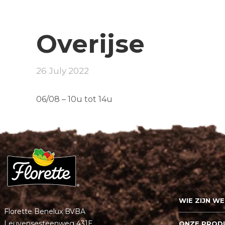
Overijse
26 July 2022
06/08 – 10u tot 14u
WIE ZIJN WE
Florette Benelux BVBA
Leuvensesteenweg 431E
ONZE PROD