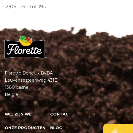
02/06 – 15u tot 19u
Florette Benelux BVBA
Leuvensesteenweg 431E
1380 Lasne
België
WIE ZIJN WE
CONTACT
ONZE PRODUCTEN
BLOG