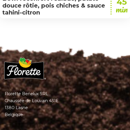
45
douce rôtie, pois chiches & sauce
min
tahini-citron
Florette Benelux SRL
Chaussée de Louvain 431E
1380 Lasne
Belgique