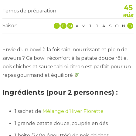
45
Temps de préparation
min
Saison
J
F
M
A
M
J
J
A
S
O
N
D
Envie d’un bowl à la fois sain, nourrissant et plein de
saveurs ? Ce bowl réconfort à la patate douce rôtie,
pois chiches et sauce tahini-citron est parfait pour un
repas gourmand et équilibré
Ingrédients (pour 2 personnes) :
1 sachet de
Mélange d’Hiver Florette
1 grande patate douce, coupée en dés
1 boite (240g égouttés) de pois chiches