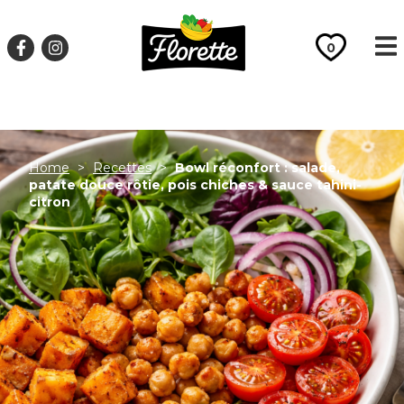
26990
0
Home
>
Recettes
>
Bowl réconfort : salade,
patate douce rôtie, pois chiches & sauce tahini-
citron