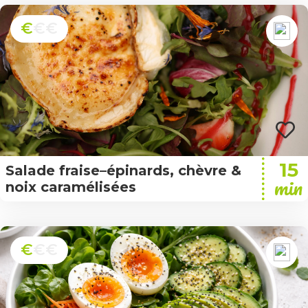
€
€€
15
Salade fraise–épinards, chèvre &
min
noix caramélisées
€
€€