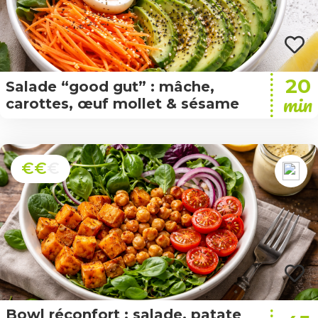
20
Salade “good gut” : mâche,
min
carottes, œuf mollet & sésame
€€
€
Bowl réconfort : salade, patate