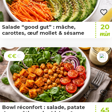
20
Salade “good gut” : mâche,
min
carottes, œuf mollet & sésame
€€
€
Bowl réconfort : salade, patate
45