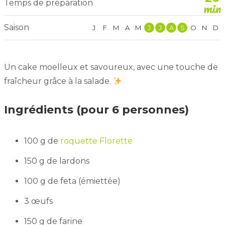
Temps de préparation
min
Saison
J
F
M
A
M
J
J
A
S
O
N
D
Un cake moelleux et savoureux, avec une touche de
fraîcheur grâce à la salade.
Ingrédients (pour 6 personnes)
100 g de
roquette Florette
150 g de lardons
100 g de feta (émiettée)
3 œufs
150 g de farine