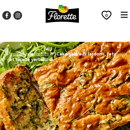
17667
0
Home
>
Recettes
>
Cake salé aux lardons, feta
et salade verte