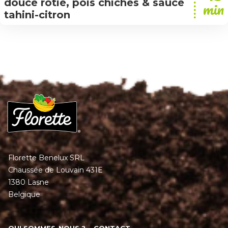
douce rôtie, pois chiches & sauce
min
tahini-citron
Florette Benelux SRL
Chaussée de Louvain 431E
1380 Lasne
Belgique
QUI SOMMES-NOUS ?
CONTACT