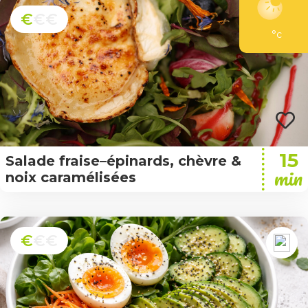
€
€€
°c
15
Salade fraise–épinards, chèvre &
min
noix caramélisées
€
€€