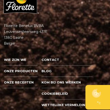
Florette Benelux BVBA
Leuvensesteenweg 431E
1380 Lasne
België
WIE ZIJN WE
CONTACT
ONZE PRODUCTEN
BLOG
ONZE RECEPTEN
KOM BIJ ONS WERKEN
COOKIEBELEID
°c
WETTELIJKE VERMELDINGEN