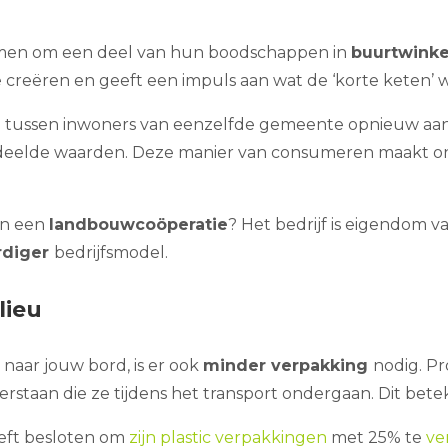
emen om een deel van hun boodschappen in
buurtwink
te creëren en geeft een impuls aan wat de ‘korte keten
n
tussen inwoners van eenzelfde gemeente opnieuw aan
eelde waarden. Deze manier van consumeren maakt ons 
an een
landbouwcoöperatie
? Het bedrijf is eigendom 
rdiger
bedrijfsmodel.
lieu
 naar jouw bord, is er ook
minder verpakking
nodig. P
staan die ze tijdens het transport ondergaan. Dit bete
eeft besloten om
zijn plastic verpakkingen
met 25% te
ve