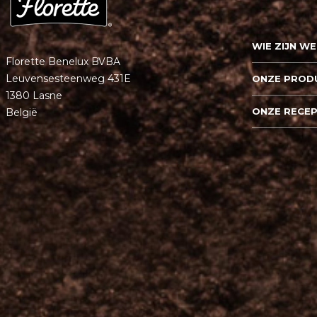
WIE ZIJN WE
Florette Benelux BVBA
Leuvensesteenweg 431E
ONZE PROD
1380 Lasne
ONZE RECE
België