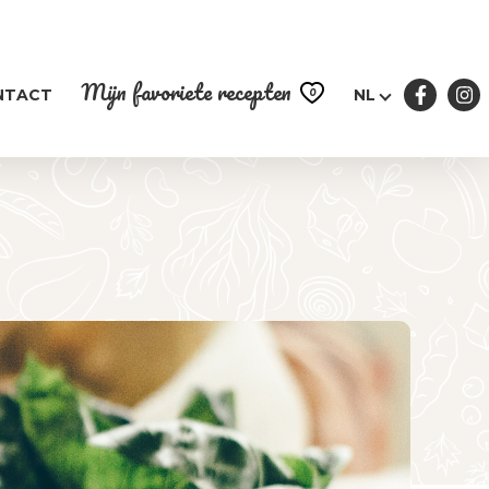
Mijn favoriete recepten
0
NTACT
NL