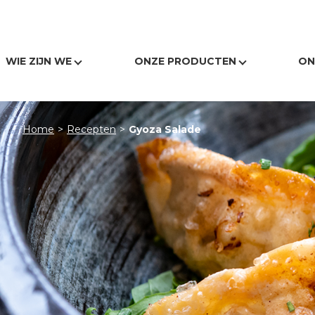
18096
WIE ZIJN WE
ONZE PRODUCTEN
ON
Home
>
Recepten
>
Gyoza Salade