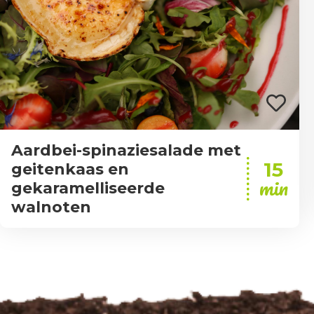
Aardbei-spinaziesalade met
15
geitenkaas en
min
gekaramelliseerde
walnoten