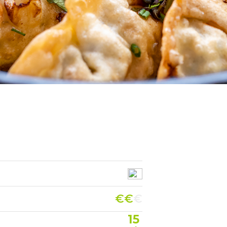
€€
€
15