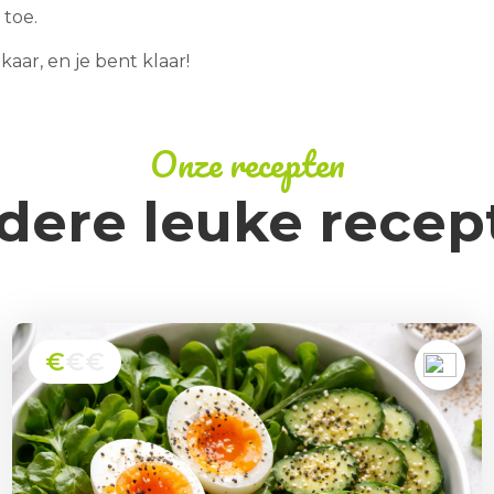
 toe.
aar, en je bent klaar!
Onze recepten
dere leuke recep
€
€€