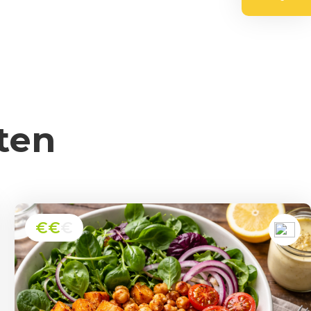
ten
€€
€