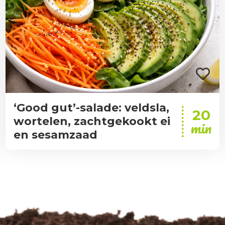
‘Good gut’-salade: veldsla,
20
wortelen, zachtgekookt ei
min
en sesamzaad