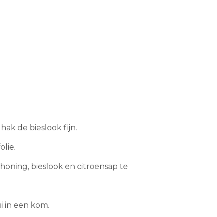
hak de bieslook fijn.
lie.
, honing, bieslook en citroensap te
i in een kom.