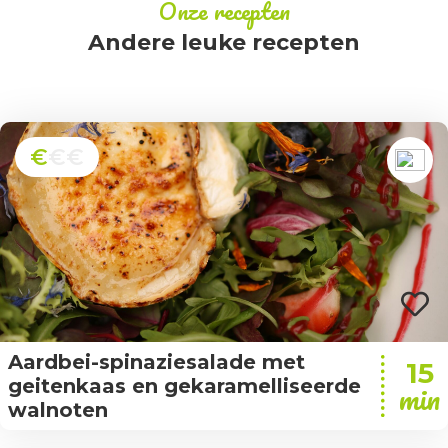
Onze recepten
Andere leuke recepten
€
€€
Aardbei-spinaziesalade met
15
geitenkaas en gekaramelliseerde
min
walnoten