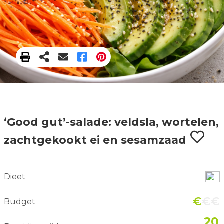
‘Good gut’-salade: veldsla, wortelen,
zachtgekookt ei en sesamzaad
Dieet
€
€€
Budget
20