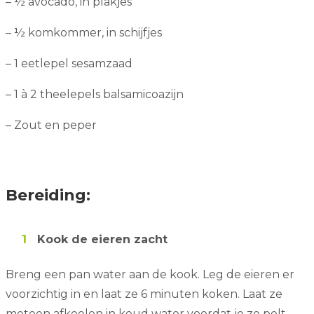
– ½ avocado, in plakjes
– ½ komkommer, in schijfjes
– 1 eetlepel sesamzaad
– 1 à 2 theelepels balsamicoazijn
– Zout en peper
Bereiding:
Kook de eieren zacht
Breng een pan water aan de kook. Leg de eieren er
voorzichtig in en laat ze 6 minuten
koken. Laat ze
meteen afkoelen in koud water voordat je ze pelt.