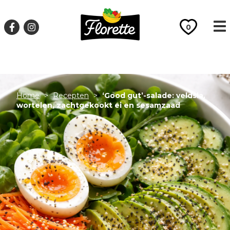
26998
0
Home
>
Recepten
>
‘Good gut’-salade: veldsla,
wortelen, zachtgekookt ei en sesamzaad