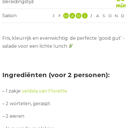
Bereidingstijd
min
Saison
J
F
M
A
M
J
J
A
S
O
N
D
Fris, kleurrijk en evenwichtig: de perfecte ‘good gut’ -
salade voor een lichte lunch
Ingrediënten (voor 2 personen):
– 1 zakje
veldsla van Florette
– 2 wortelen, geraspt
– 2 eieren