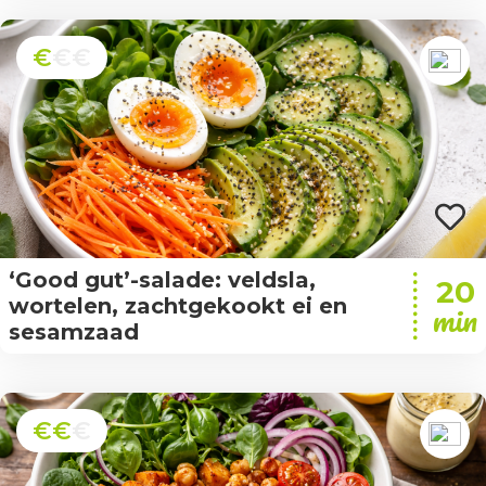
€
€€
‘Good gut’-salade: veldsla,
20
wortelen, zachtgekookt ei en
min
sesamzaad
€€
€