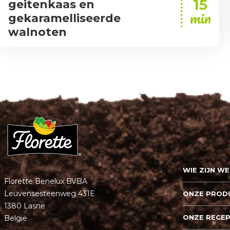
15
geitenkaas en
min
gekaramelliseerde
walnoten
WIE ZIJN WE
Florette Benelux BVBA
Leuvensesteenweg 431E
ONZE PROD
1380 Lasne
ONZE RECE
België