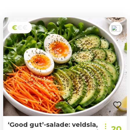
€
€€
‘Good gut’-salade: veldsla,
20