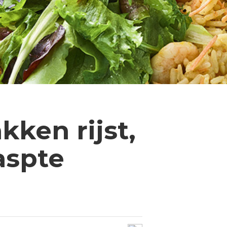
ken rijst,
aspte