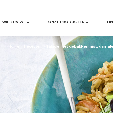
17719
WIE ZIJN WE
ONZE PRODUCTEN
ON
Home
>
Recepten
>
Salade met gebakken rijst, garnal