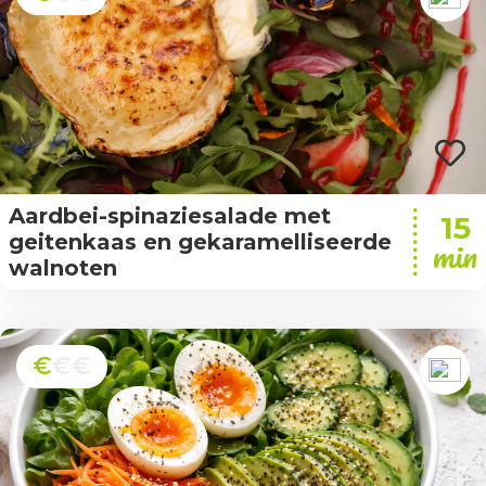
Aardbei-spinaziesalade met
15
geitenkaas en gekaramelliseerde
min
walnoten
€
€€