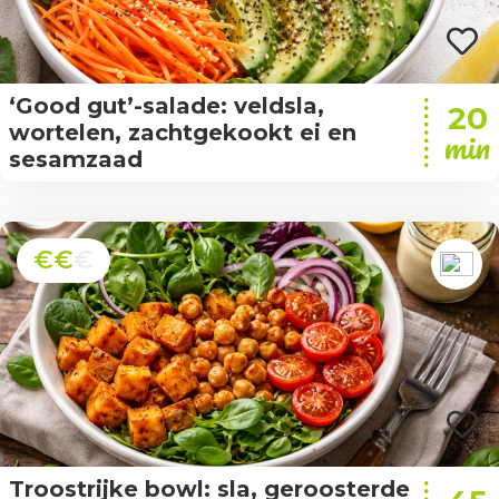
‘Good gut’-salade: veldsla,
20
wortelen, zachtgekookt ei en
min
sesamzaad
€€
€
Troostrijke bowl: sla, geroosterde