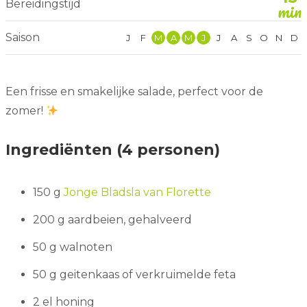
Bereidingstijd
min
Saison
J
F
M
A
M
J
J
A
S
O
N
D
Een frisse en smakelijke salade, perfect voor de
zomer!
Ingrediënten (4 personen)
150 g
Jonge Bladsla van Florette
200 g aardbeien, gehalveerd
50 g walnoten
50 g geitenkaas of verkruimelde feta
2 el honing