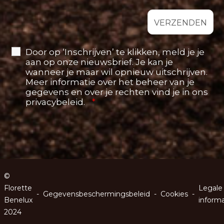
Door op ‘Inschrijven’ te klikken, meld je je
aan op onze nieuwsbrief. Je kan je
wanneer je maar wil opnieuw uitschrijven.
Meer informatie over het beheer van je
gegevens en over je rechten vind je in ons
privacybeleid.
*
©
Florette
Legale
-
Gegevensbeschermingsbeleid
-
Cookies
-
Benelux
informa
2024