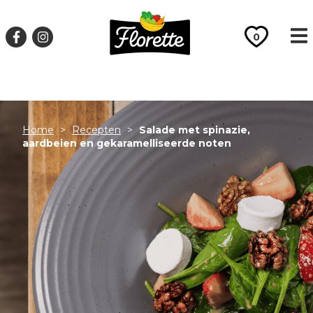
17650
0
Home
>
Recepten
>
Salade met spinazie,
aardbeien en gekaramelliseerde noten