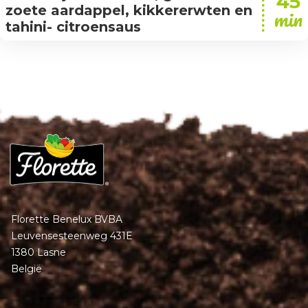
45
zoete aardappel, kikkererwten en
min
tahini- citroensaus
Florette Benelux BVBA
Leuvensesteenweg 431E
1380 Lasne
België