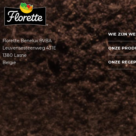
WIE ZIJN WE
Florette Benelux BVBA
Leuvensesteenweg 431E
ONZE PROD
1380 Lasne
ONZE RECE
België