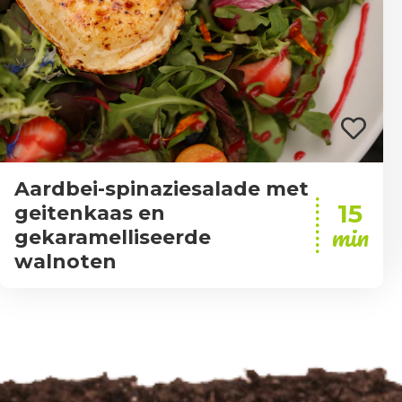
Aardbei-spinaziesalade met
15
geitenkaas en
min
gekaramelliseerde
walnoten