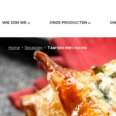
1313
WIE ZIJN WE
ONZE PRODUCTEN
ON
Home
>
Recepten
>
Taartjes met rucola