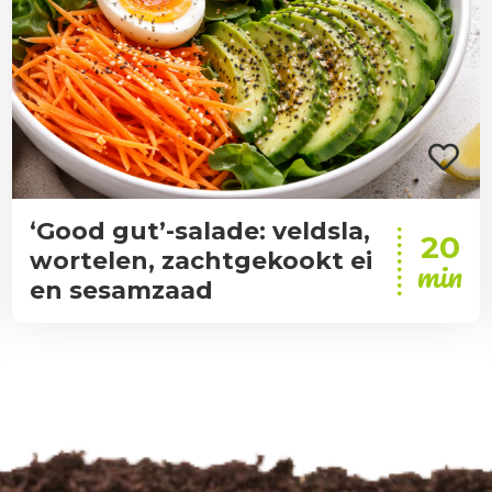
‘Good gut’-salade: veldsla,
20
wortelen, zachtgekookt ei
min
en sesamzaad