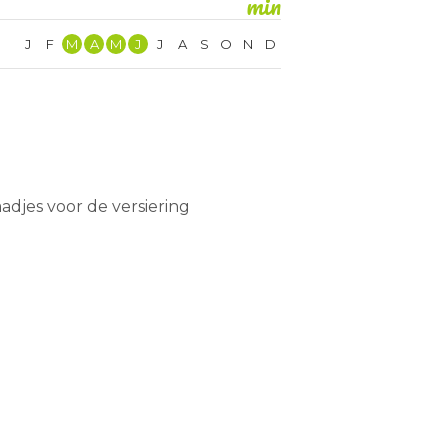
min
J
F
M
A
M
J
J
A
S
O
N
D
adjes voor de versiering