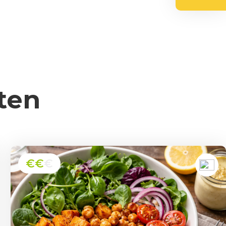
ten
€€
€