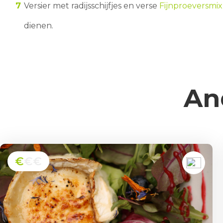
Versier met radijsschijfjes en verse
Fijnproeversmi
dienen.
An
€
€€