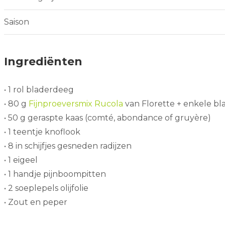
Saison
Ingrediënten
• 1 rol bladerdeeg
• 80 g
Fijnproeversmix Rucola
van Florette + enkele bla
• 50 g geraspte kaas (comté, abondance of gruyère)
• 1 teentje knoflook
• 8 in schijfjes gesneden radijzen
• 1 eigeel
• 1 handje pijnboompitten
• 2 soeplepels olijfolie
• Zout en peper