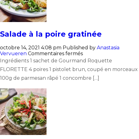
Salade à la poire gratinée
octobre 14, 2021 4:08 pm
Published by
Anastasia
sur
Vervueren
Commentaires fermés
Salade
Ingrédients 1 sachet de Gourmand Roquette
à
FLORETTE 4 poires 1 pistolet brun, coupé en morceaux
la
poire
100g de parmesan râpé 1 concombre […]
gratinée