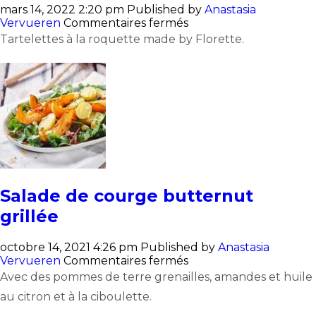
mars 14, 2022 2:20 pm
Published by
Anastasia
sur
Vervueren
Commentaires fermés
Tartelettes
Tartelettes à la roquette made by Florette.
à
la
roquette
Salade de courge butternut
grillée
octobre 14, 2021 4:26 pm
Published by
Anastasia
sur
Vervueren
Commentaires fermés
Salade
Avec des pommes de terre grenailles, amandes et huile
de
au citron et à la ciboulette.
courge
butternut