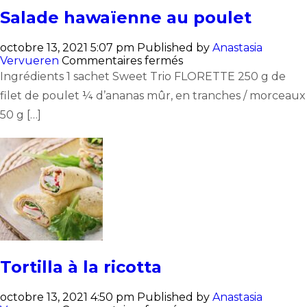
Salade hawaïenne au poulet
octobre 13, 2021 5:07 pm
Published by
Anastasia
sur
Vervueren
Commentaires fermés
Salade
Ingrédients 1 sachet Sweet Trio FLORETTE 250 g de
hawaïenne
filet de poulet ¼ d’ananas mûr, en tranches / morceaux
au
poulet
50 g […]
Tortilla à la ricotta
octobre 13, 2021 4:50 pm
Published by
Anastasia