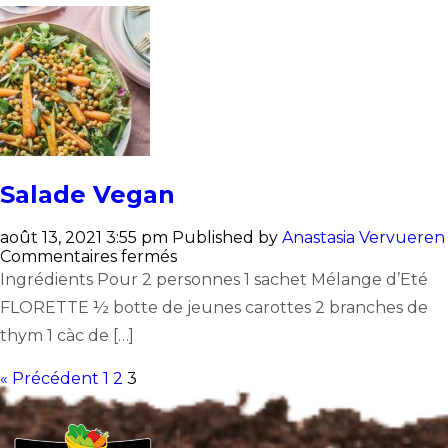
parmesan
et
truite
fumée
Salade Vegan
août 13, 2021 3:55 pm
Published by
Anastasia Vervueren
sur
Commentaires fermés
Salade
Ingrédients Pour 2 personnes 1 sachet Mélange d’Eté
Vegan
FLORETTE ½ botte de jeunes carottes 2 branches de
thym 1 càc de […]
« Précédent
1
2
3