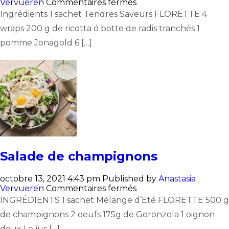
sur
Vervueren
Commentaires fermés
Tortilla
Ingrédients 1 sachet Tendres Saveurs FLORETTE 4
à
wraps 200 g de ricotta ó botte de radis tranchés 1
la
ricotta
pomme Jonagold 6 […]
Salade de champignons
octobre 13, 2021 4:43 pm
Published by
Anastasia
sur
Vervueren
Commentaires fermés
Salade
INGRÉDIENTS 1 sachet Mélange d’Eté FLORETTE 500 g
de
de champignons 2 oeufs 175g de Goronzola 1 oignon
champignons
doux Le jus […]