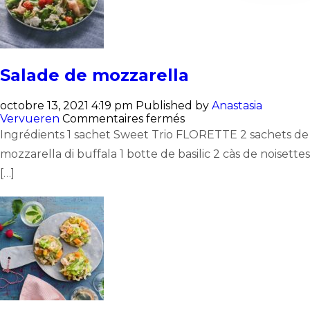
Salade de mozzarella
octobre 13, 2021 4:19 pm
Published by
Anastasia
sur
Vervueren
Commentaires fermés
Salade
Ingrédients 1 sachet Sweet Trio FLORETTE 2 sachets de
de
mozzarella di buffala 1 botte de basilic 2 càs de noisettes
mozzarella
[…]