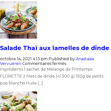
grillée
Salade Thaï aux lamelles de dinde
octobre 14, 2021 4:13 pm
Published by
Anastasia
sur
Vervueren
Commentaires fermés
Salade
Ingrédients 1 sachet de Mélange de Printemps
Thaï
FLORETTE 2 filets de dinde (+/-300 g) 150g de petits
aux
lamelles
pois blanchis Huile […]
de
dinde