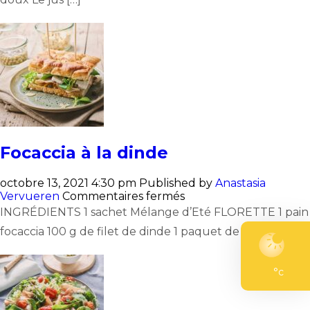
Focaccia à la dinde
octobre 13, 2021 4:30 pm
Published by
Anastasia
sur
Vervueren
Commentaires fermés
Focaccia
INGRÉDIENTS 1 sachet Mélange d’Eté FLORETTE 1 pain
à
focaccia 100 g de filet de dinde 1 paquet de feta 150 […]
la
dinde
°c