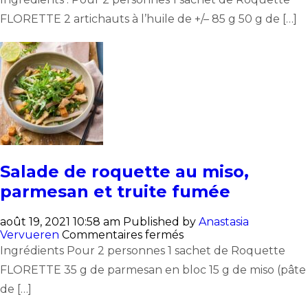
vitalité
FLORETTE 2 artichauts à l’huile de +/– 85 g 50 g de […]
à
la
roquette
Salade de roquette au miso,
parmesan et truite fumée
août 19, 2021 10:58 am
Published by
Anastasia
sur
Vervueren
Commentaires fermés
Salade
Ingrédients Pour 2 personnes 1 sachet de Roquette
de
FLORETTE 35 g de parmesan en bloc 15 g de miso (pâte
roquette
au
de […]
miso,