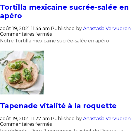
Tortilla mexicaine sucrée-salée en
apéro
août 19, 2021 11:44 am
Published by
Anastasia Vervueren
sur
Commentaires fermés
Tortilla
Notre Tortilla mexicaine sucrée-salée en apéro
mexicaine
sucrée-
salée
en
apéro
Tapenade vitalité à la roquette
août 19, 2021 11:27 am
Published by
Anastasia Vervueren
sur
Commentaires fermés
Tapenade
Ingrédients : Pour 2 personnes 1 sachet de Roquette